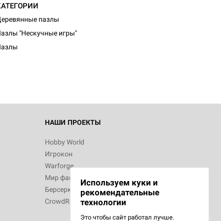
КАТЕГОРИИ
еревянные пазлы
азлы "Нескучные игры"
Пазлы
НАШИ ПРОЕКТЫ
Hobby World
Игрокон
Warforge
Мир фантастики
Используем куки и
Берсерк
рекомендательные
CrowdRepublic
технологии
Это чтобы сайт работал лучше.