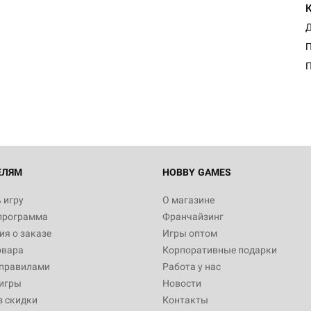
Д
П
ЕЛЯМ
HOBBY GAMES
 игру
О магазине
программа
Франчайзинг
я о заказе
Игры оптом
овара
Корпоративные подарки
 правилами
Работа у нас
игры
Новости
з скидки
Контакты