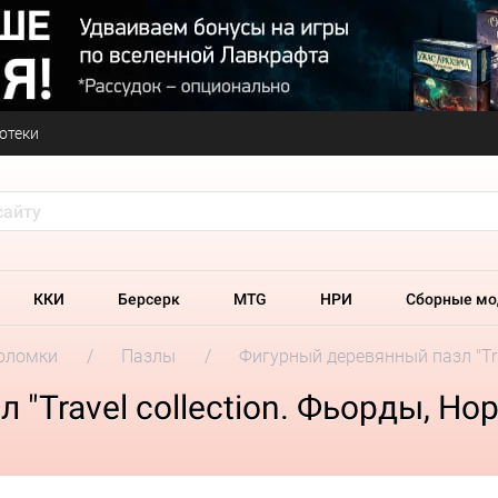
отеки
ККИ
Берсерк
MTG
НРИ
Сборные мо
оломки
Пазлы
Фигурный деревянный пазл "Tra
"Travel collection. Фьорды, Но