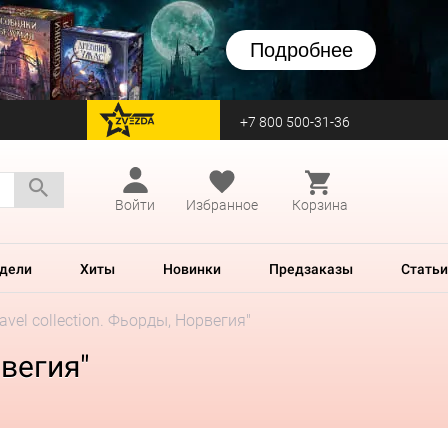
Подробнее
+7 800 500-31-36
перейти на Zvezda
Войти
Избранное
Корзина
дели
Хиты
Новинки
Предзаказы
Статьи
vel collection. Фьорды, Норвегия"
рвегия"