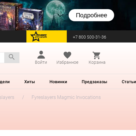
Подробнее
+7 800 500-31-36
перейти на Zvezda
Войти
Избранное
Корзина
дели
Хиты
Новинки
Предзаказы
Статьи
slayers
Fyreslayers Magmic Invocations