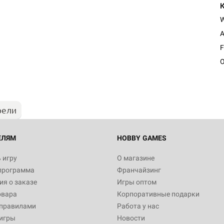
A
F
O
рели
ЕЛЯМ
HOBBY GAMES
 игру
О магазине
программа
Франчайзинг
я о заказе
Игры оптом
овара
Корпоративные подарки
 правилами
Работа у нас
игры
Новости