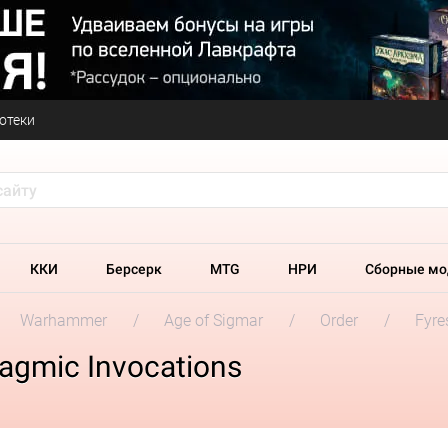
отеки
ККИ
Берсерк
MTG
НРИ
Сборные мо
Warhammer
Age of Sigmar
Order
Fyre
agmic Invocations