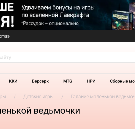
отеки
ККИ
Берсерк
MTG
НРИ
Сборные мо
гры
Детские игры
Гадание маленькой ведьмо
ленькой ведьмочки