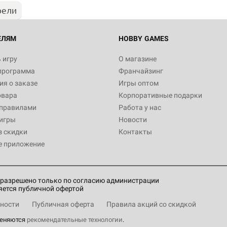
рели
Настольная игра Hobby World
Белая смерть
12 990
ЕЛЯМ
HOBBY GAMES
 игру
О магазине
программа
Франчайзинг
Настольная игра Hobby World
я о заказе
Игры оптом
Сердце роя. Дисплей бустеро
овара
Корпоративные подарки
3 490
 правилами
Работа у нас
игры
Новости
з скидки
Контакты
е приложение
Настольная игра Hobby Worl
Аркхэма. Карточная игра: Вт
4 990
разрешено только по согласию администрации
яется публичной офертой
ности
Публичная оферта
Правила акций со скидкой
меняются
рекомендательные технологии
.
Настольная игра Hobby Worl