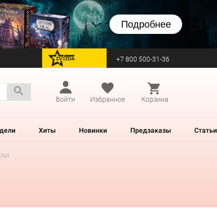
Подробнее
+7 800 500-31-36
перейти на Zvezda
Войти
Избранное
Корзина
дели
Хиты
Новинки
Предзаказы
Статьи
чки