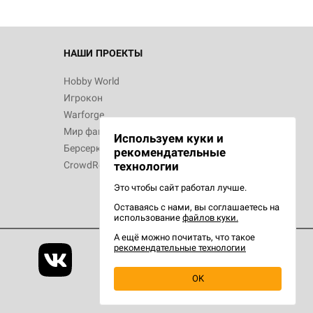
 Зомбицид:
НАШИ ПРОЕКТЫ
Hobby World
Игрокон
 Берсерк.
Warforge
в
Мир фантастики
Используем куки и
Берсерк
рекомендательные
CrowdRepublic
технологии
Это чтобы сайт работал лучше.
Оставаясь с нами, вы соглашаетесь на
d Ужас
использование
файлов куки.
орой сезон
А ещё можно почитать, что такое
рекомендательные технологии
OK
d Журнал