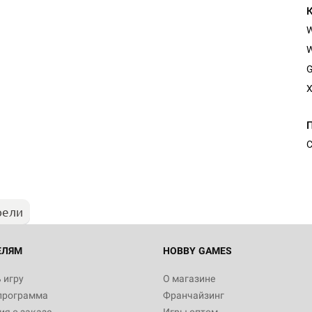
W
G
X
Настольная игра Hobby Worl
"Мир фантастики. Спецвыпус
Стругацкие"
С
1 490
рели
Настольная игра Hobby Worl
империи: Боевая тревога
799
ЕЛЯМ
HOBBY GAMES
 игру
О магазине
программа
Франчайзинг
Настольная игра Hobby Worl