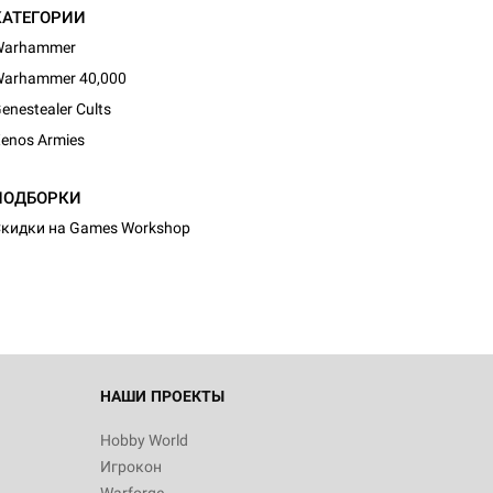
КАТЕГОРИИ
Warhammer
arhammer 40,000
enestealer Cults
enos Armies
d Журнал
ПОДБОРКИ
к: Братья
кидки на Games Workshop
d Звёздные
НАШИ ПРОЕКТЫ
Hobby World
Игрокон
d Сумерки