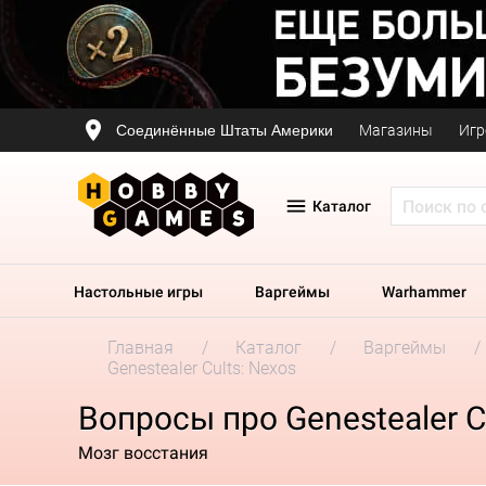
Соединённые Штаты Америки
Магазины
Игр
Каталог
Настольные игры
Варгеймы
Warhammer
Главная
Каталог
Варгеймы
Genestealer Cults: Nexos
Вопросы про Genestealer C
Мозг восстания