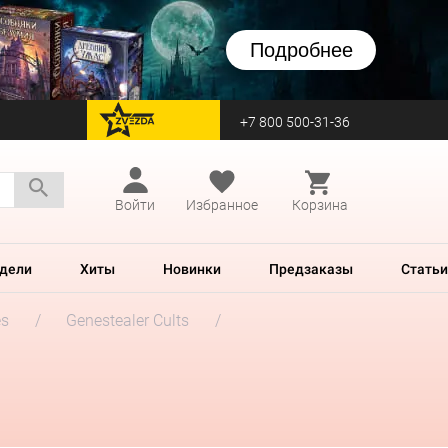
Подробнее
+7 800 500-31-36
перейти на Zvezda
Войти
Избранное
Корзина
дели
Хиты
Новинки
Предзаказы
Статьи
es
Genestealer Cults