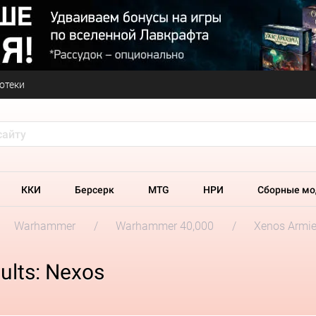
отеки
ККИ
Берсерк
MTG
НРИ
Сборные мо
Warhammer
Warhammer 40,000
Xenos Armi
ults: Nexos