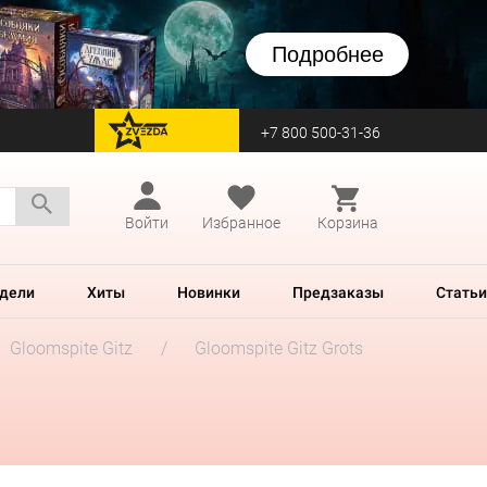
Подробнее
+7 800 500-31-36
перейти на Zvezda
Войти
Избранное
Корзина
дели
Хиты
Новинки
Предзаказы
Статьи
Gloomspite Gitz
Gloomspite Gitz Grots