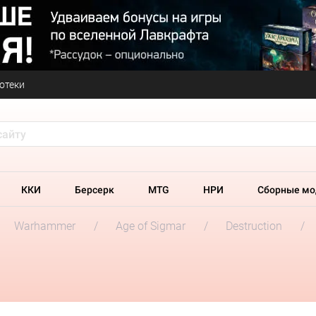
отеки
ККИ
Берсерк
MTG
НРИ
Сборные мо
Warhammer
Age of Sigmar
Destruction