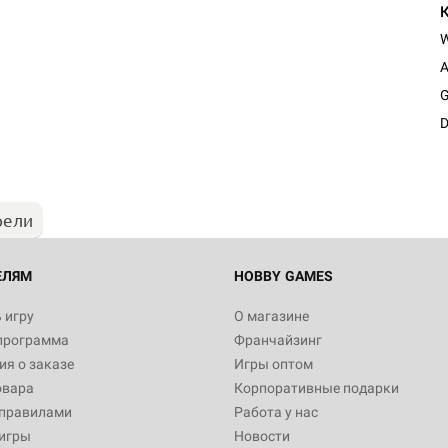
A
G
D
рели
ЕЛЯМ
HOBBY GAMES
 игру
О магазине
программа
Франчайзинг
я о заказе
Игры оптом
овара
Корпоративные подарки
 правилами
Работа у нас
игры
Новости