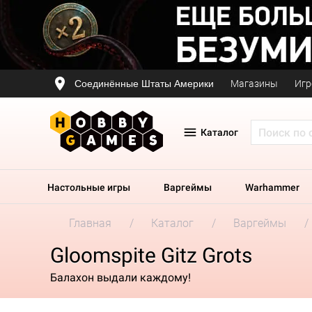
Соединённые Штаты Америки
Магазины
Игр
Каталог
Настольные игры
Варгеймы
Warhammer
Главная
Каталог
Варгеймы
Gloomspite Gitz Grots
Балахон выдали каждому!