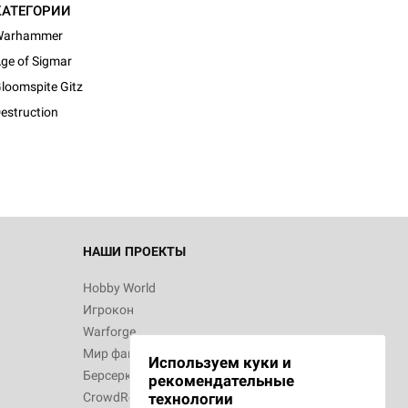
КАТЕГОРИИ
Warhammer
ge of Sigmar
loomspite Gitz
estruction
НАШИ ПРОЕКТЫ
Hobby World
Игрокон
Warforge
Мир фантастики
Используем куки и
Берсерк
рекомендательные
CrowdRepublic
технологии