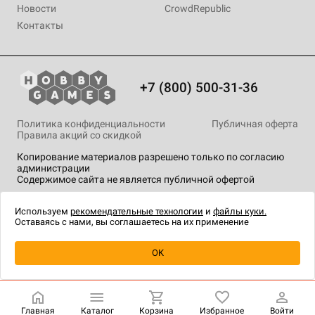
Новости
CrowdRepublic
Контакты
+7 (800) 500-31-36
Политика конфиденциальности
Публичная оферта
Правила акций со скидкой
Копирование материалов разрешено только по согласию
администрации
Содержимое сайта не является публичной офертой
На сайте Hobby Games применяются
рекомендательные
технологии
.
Используем
рекомендательные технологии
и
файлы куки.
Оставаясь с нами, вы соглашаетесь на их применение
Уведомить о наличии
OK
Главная
Каталог
Корзина
Избранное
Войти