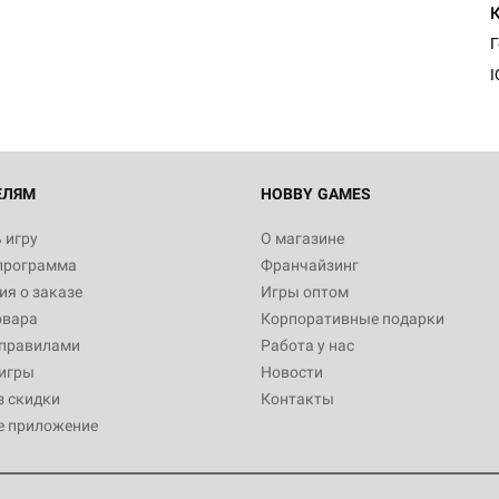
Египта
1 991
I
Настольная игра Hobby World
Белая смерть
12 990
ЕЛЯМ
HOBBY GAMES
 игру
О магазине
программа
Франчайзинг
Настольная игра Hobby World
я о заказе
Игры оптом
Сердце роя. Дисплей бустеро
овара
Корпоративные подарки
3 490
 правилами
Работа у нас
игры
Новости
з скидки
Контакты
е приложение
Настольная игра Hobby Worl
Аркхэма. Карточная игра: Вт
4 990