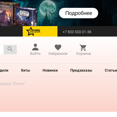
Подробнее
+7 800 500-31-36
перейти на Zvezda
Войти
Избранное
Корзина
дели
Хиты
Новинки
Предзаказы
Статьи
ломка "Ключ"