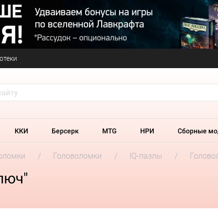
отеки
ККИ
Берсерк
MTG
НРИ
Сборные мо
оломки
Головоломки
IQ-пазлы
Голово
люч"