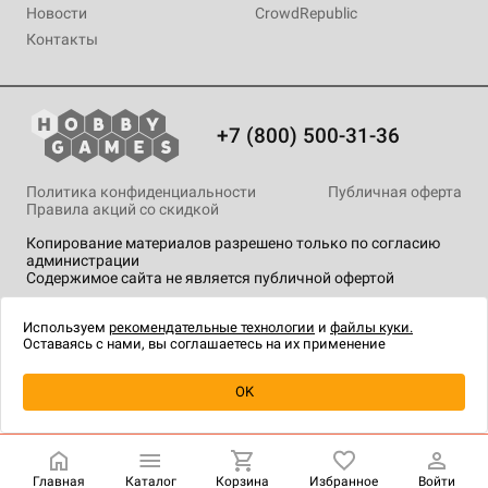
Новости
CrowdRepublic
Контакты
+7 (800) 500-31-36
Политика конфиденциальности
Публичная оферта
Правила акций со скидкой
Копирование материалов разрешено только по согласию
администрации
Содержимое сайта не является публичной офертой
На сайте Hobby Games применяются
рекомендательные
технологии
.
Используем
рекомендательные технологии
и
файлы куки.
Оставаясь с нами, вы соглашаетесь на их применение
Уведомить о наличии
OK
Главная
Каталог
Корзина
Избранное
Войти