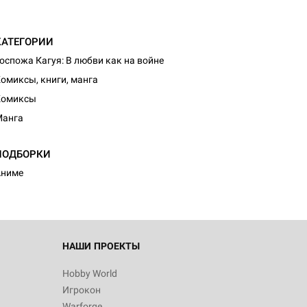
КАТЕГОРИИ
оспожа Кагуя: В любви как на войне
омиксы, книги, манга
Комиксы
Манга
ПОДБОРКИ
Аниме
НАШИ ПРОЕКТЫ
Hobby World
Игрокон
Warforge