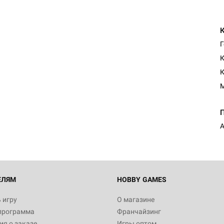
Г
К
ЕЛЯМ
HOBBY GAMES
 игру
О магазине
программа
Франчайзинг
я о заказе
Игры оптом