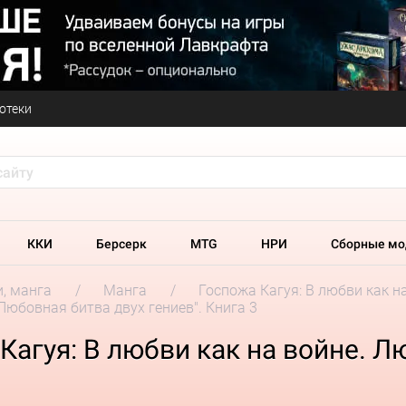
отеки
ККИ
Берсерк
MTG
НРИ
Сборные мо
и, манга
Манга
Госпожа Кагуя: В любви как н
Любовная битва двух гениев". Книга 3
Кагуя: В любви как на войне. Л