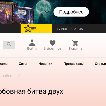
Подробнее
+7 800 500-31-36
перейти на Zvezda
Войти
Избранное
Корзина
дели
Хиты
Новинки
Предзаказы
Статьи
а войне
юбовная битва двух