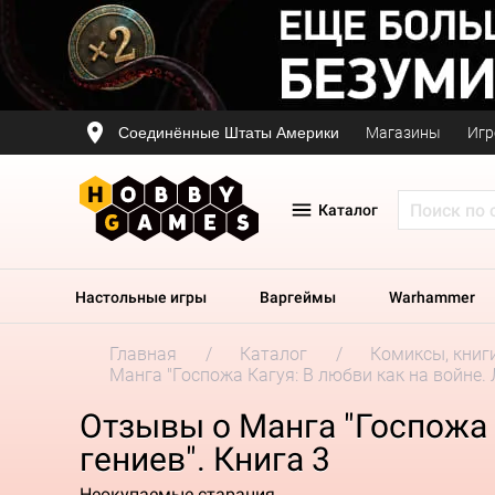
Соединённые Штаты Америки
Магазины
Игр
Каталог
Настольные игры
Варгеймы
Warhammer
Главная
Каталог
Комиксы, книг
Манга "Госпожа Кагуя: В любви как на войне. 
Отзывы о Манга "Госпожа 
гениев". Книга 3
Неокупаемые старания