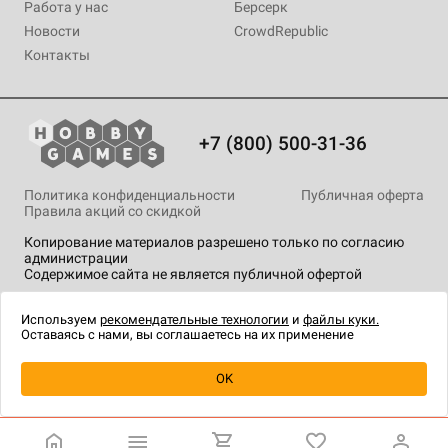
Работа у нас
Берсерк
Новости
CrowdRepublic
Контакты
+7 (800) 500-31-36
Политика конфиденциальности
Публичная оферта
Правила акций со скидкой
Копирование материалов разрешено только по согласию
администрации
Содержимое сайта не является публичной офертой
На сайте Hobby Games применяются
рекомендательные
технологии
.
Используем
рекомендательные технологии
и
файлы куки.
Оставаясь с нами, вы соглашаетесь на их применение
Уведомить о наличии
OK