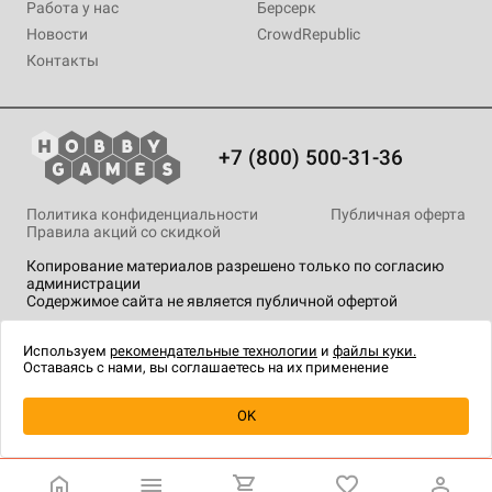
Работа у нас
Берсерк
Новости
CrowdRepublic
Контакты
+7 (800) 500-31-36
Политика конфиденциальности
Публичная оферта
Правила акций со скидкой
Копирование материалов разрешено только по согласию
администрации
Содержимое сайта не является публичной офертой
На сайте Hobby Games применяются
рекомендательные
технологии
.
Используем
рекомендательные технологии
и
файлы куки.
Оставаясь с нами, вы соглашаетесь на их применение
Уведомить о наличии
OK