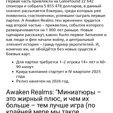
Первая часть привлекла на Gamefound 22 642
спонсора и собрала 5 855 478 долларов, в данный
момент рассылается бэкерам, среди которых уже
появились счастливчики, успевшие сыграть первые
партии. А Awaken Realms тем временем трудится
над второй частью – приквелом, события которого
разворачиваются на 1 000 лет раньше. Новые
сценарии расскажут, каким было первое Затмение и
как люди и феи начали войну, а центральный
элемент истории – гранд-турнир укротителей. И,
конечно же, не обойдётся без новых существ и
боевых карт.
Для партии требуется 1–2 игрока 14+ лет и 60–
90 минут.
Крауд-кампания стартует в IV квартале 2025
года.
Релиз намечен на 2026 год.
Awaken Realms: "Миниатюры –
это жирный плюс, и чем их
больше – тем лучше игра (по
крайней мере мы такое