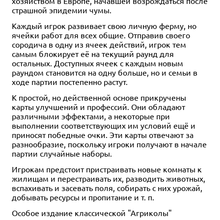
хозяйством в Европе, начавшей возрождаться после
страшной эпидемии чумы.
Каждый игрок развивает свою личную ферму, но
ячейки работ для всех общие. Отправив своего
сородича в одну из ячеек действий, игрок тем
самым блокирует её на текущий раунд для
остальных. Доступных ячеек с каждым новым
раундом становится на одну больше, но и семьи в
ходе партии постепенно растут.
К простой, но действенной основе прикручены
карты улучшений и профессий. Они обладают
различными эффектами, а некоторые при
выполнении соответствующих им условий ещё и
приносят победные очки. Эти карты отвечают за
разнообразие, поскольку игроки получают в начале
партии случайные наборы.
Игрокам предстоит пристраивать новые комнаты к
жилищам и перестраивать их, разводить животных,
вспахивать и засевать поля, собирать с них урожай,
добывать ресурсы и пропитание и т. п.
Особое издание классической "Агриколы"