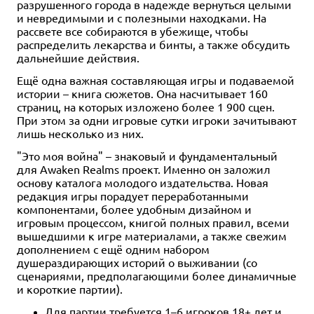
разрушенного города в надежде вернуться целыми
и невредимыми и с полезными находками. На
рассвете все собираются в убежище, чтобы
распределить лекарства и бинты, а также обсудить
дальнейшие действия.
Ещё одна важная составляющая игры и подаваемой
истории – книга сюжетов. Она насчитывает 160
страниц, на которых изложено более 1 900 сцен.
При этом за одни игровые сутки игроки зачитывают
лишь несколько из них.
"Это моя война" – знаковый и фундаментальный
для Awaken Realms проект. Именно он заложил
основу каталога молодого издательства. Новая
редакция игры порадует переработанными
компонентами, более удобным дизайном и
игровым процессом, книгой полных правил, всеми
вышедшими к игре материалами, а также свежим
дополнением с ещё одним набором
душераздирающих историй о выживании (со
сценариями, предполагающими более динамичные
и короткие партии).
Для партии требуется 1–6 игроков 18+ лет и