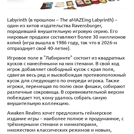
Labyrinth (в прошлом – The aMAZEing Labyrinth) –
один из хитов издательства Ravensburger,
породивший внушительную игровую серию. Его
мировые продажи составляют более 30 миллионов
копий (игра вышла в 1986 году, так что в 2026-м
отпразднует своё 40-летие).
Игровое поле в "Лабиринте" состоит из квадратных
кусков с нанесёнными на них стенами. В свой ход
игрок добавляет свободный кусок с края поля,
сдвигая весь ряд и высвобождая противоположный
кусок для следующего по очереди игрока. Также
игроки, перемещая по полю свои фишки, собирают
различные сокровища. В соревновательной версии
побеждает тот, кому удалось собрать самую
внушительную коллекцию.
Awaken Realms хочет предложить геймерское
издание игры – наиболее полное и продуманное, с
трёхмерными стенами и миниатюрами,
множеством классических режимов и новым,