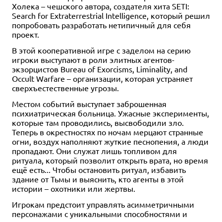
Холека – чешского автора, создателя хита SETI:
Search for Extraterrestrial Intelligence, который решил
попробовать разработать нетипичный для себя
проект.
В этой кооперативной игре с заделом на серию
игроки выступают в роли элитных агентов-
экзорцистов Bureau of Exorcisms, Liminality, and
Occult Warfare – организации, которая устраняет
сверхъестественные угрозы.
Местом событий выступает заброшенная
психиатрическая больница. Ужасные эксперименты,
которые там проводились, высвободили зло.
Теперь в окрестностях по ночам мерцают странные
огни, воздух наполняют жуткие песнопения, а люди
пропадают. Они служат лишь топливом для
ритуала, который позволит открыть врата, но время
ещё есть... Чтобы остановить ритуал, избавить
здание от Тьмы и выяснить, кто агенты в этой
истории – охотники или жертвы.
Игрокам предстоит управлять асимметричными
персонажами с уникальными способностями и