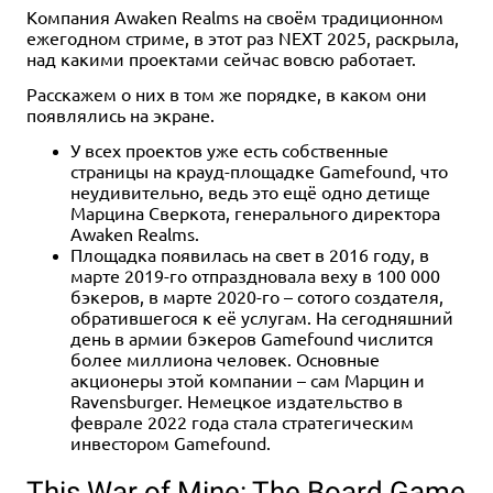
Компания Awaken Realms на своём традиционном
ежегодном стриме, в этот раз NEXT 2025, раскрыла,
над какими проектами сейчас вовсю работает.
Расскажем о них в том же порядке, в каком они
появлялись на экране.
У всех проектов уже есть собственные
страницы на крауд-площадке Gamefound, что
неудивительно, ведь это ещё одно детище
Марцина Сверкота, генерального директора
Awaken Realms.
Площадка появилась на свет в 2016 году, в
марте 2019-го отпраздновала веху в 100 000
бэкеров, в марте 2020-го – сотого создателя,
обратившегося к её услугам. На сегодняшний
день в армии бэкеров Gamefound числится
более миллиона человек. Основные
акционеры этой компании – сам Марцин и
Ravensburger. Немецкое издательство в
феврале 2022 года стала стратегическим
инвестором Gamefound.
This War of Mine: The Board Game