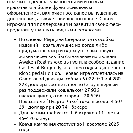
отметится делюкс-компонентами и новым,
красочным и более функциональным
оформлением, включает все ранее выпущенные
дополнения, а также совершенно новое. С ним
игрокам для поддержания и развития своих ферм
предстоит управлять водными ресурсами.
По словам Марцина Сверкота, суть особых
изданий – взять лучшие из когда-либо
придуманных игр и вдохнуть в них новую
жизнь через как бы финальные их издания.
Awaken Realms уже выпустила особое издание
Castles of Burgundy, а в этом году издаст Puerto
Rico Special Edition. Первая игра отметилась на
Gamefound дважды, собрав 6 022 953 и 4 280
223 доллара соответственно (игру в первый
раз поддержали кошельком 27 936
настольщиков, а во второй – 20 626).
Показатели "Пуэрто Рико" тоже высоки: 4 507
291 доллар при 20 741 бэкере.
Для партии требуется 1–6 игроков 14+ лет и
45–120 минут.
Крауд-кампания стартует во II квартале 2025
года.