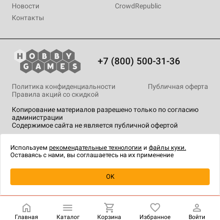
Новости
CrowdRepublic
Контакты
+7 (800) 500-31-36
Политика конфиденциальности
Публичная оферта
Правила акций со скидкой
Копирование материалов разрешено только по согласию
администрации
Содержимое сайта не является публичной офертой
На сайте Hobby Games применяются
рекомендательные
технологии
.
Используем
рекомендательные технологии
и
файлы куки.
Оставаясь с нами, вы соглашаетесь на их применение
OK
Купить
| 3 990 ₽
Главная
Каталог
Корзина
Избранное
Войти