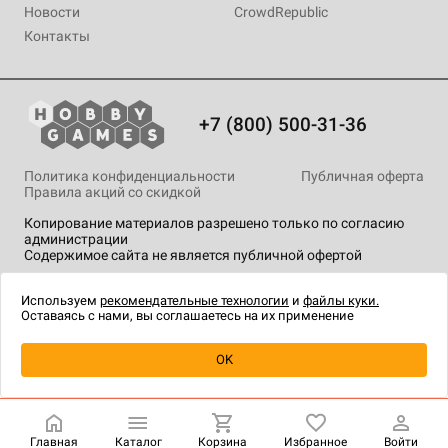
Новости
CrowdRepublic
Контакты
+7 (800) 500-31-36
Политика конфиденциальности
Публичная оферта
Правила акций со скидкой
Копирование материалов разрешено только по согласию
администрации
Содержимое сайта не является публичной офертой
На сайте Hobby Games применяются
рекомендательные
технологии
.
Используем
рекомендательные технологии
и
файлы куки.
Оставаясь с нами, вы соглашаетесь на их применение
Уведомить о наличии
OK
Главная
Каталог
Корзина
Избранное
Войти