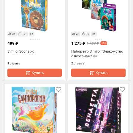
2+
10+
8+
2+
10
8+
499 ₽
1 275 ₽
1 497 ₽
-15%
Similo: Зоопарк
Набор игр Similo: "Знакомство
с персонажами"
3 отзыва
2 отзыва
Купить
Купить