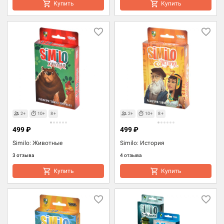
Купить
Купить
2+
10+
8+
2+
10+
8+
499 ₽
499 ₽
Similo: Животные
Similo: История
3 отзыва
4 отзыва
Купить
Купить