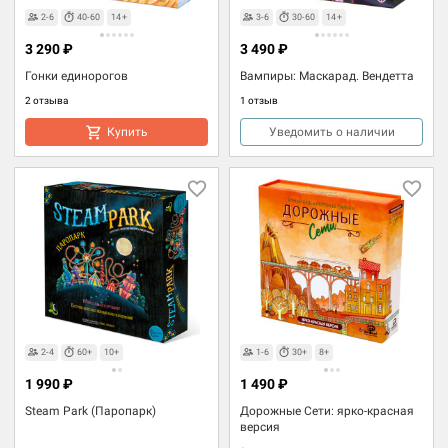
2-6
40-60
14+
3-6
30-60
14+
3 290 ₽
3 490 ₽
Гонки единорогов
Вампиры: Маскарад. Вендетта
2 отзыва
1 отзыв
Купить
Уведомить о наличии
2-4
60+
10+
1-6
30+
8+
1 990 ₽
1 490 ₽
Steam Park (Паропарк)
Дорожные Сети: ярко-красная
версия