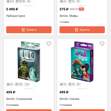
2-4
30-45
8+
2+
10
8+
5 490 ₽
375 ₽
499 ₽
-25%
Лаборатория
Similo: Мифы
1 отзыв
Купить
Купить
2+
10+
12+
2+
10
8+
499 ₽
499 ₽
Similo: Страшилки
Similo: Сказки
5 отзывов
7 отзывов