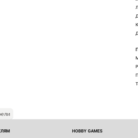
Д
К
Д
М
Р
Настольная игра Hobby Worl
"Мир фантастики. Спецвыпус
Стругацкие"
Т
1 490
рели
Настольная игра Hobby Worl
империи: Боевая тревога
799
ЕЛЯМ
HOBBY GAMES