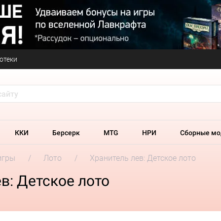
отеки
ККИ
Берсерк
MTG
НРИ
Сборные мо
игры
Лото
Хранитель лев: Детское лото
в: Детское лото