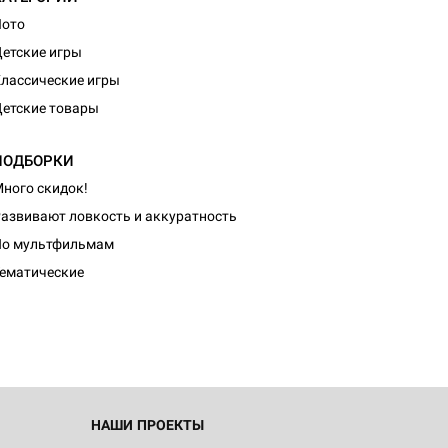
Лото
етские игры
лассические игры
етские товары
ПОДБОРКИ
ного скидок!
азвивают ловкость и аккуратность
d Журнал
По мультфильмам
к: Братья
ематические
d Звёздные
НАШИ ПРОЕКТЫ