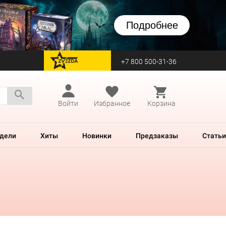
Подробнее
+7 800 500-31-36
перейти на Zvezda
Войти
Избранное
Корзина
дели
Хиты
Новинки
Предзаказы
Статьи