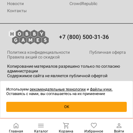
Новости
CrowdRepublic
Контакты
+7 (800) 500-31-36
Политика конфиденциальности
Публичная оферта
Правила акций со скидкой
Копирование материалов разрешено только по согласию
администрации
Содержимое сайта не является публичной офертой
На сайте Hobby Games применяются
рекомендательные
технологии
.
Используем
рекомендательные технологии
и
файлы куки.
Оставаясь с нами, вы соглашаетесь на их применение
OK
Купить
| 4 200 ₽
Главная
Каталог
Корзина
Избранное
Войти