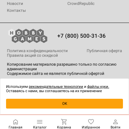
Новости
CrowdRepublic
Контакты
+7 (800) 500-31-36
Политика конфиденциальности
Публичная оферта
Правила акций со скидкой
Копирование материалов разрешено только по согласию
администрации
Содержимое сайта не является публичной офертой
На сайте Hobby Games применяются
рекомендательные
технологии
.
Используем
рекомендательные технологии
и
файлы куки.
Оставаясь с нами, вы соглашаетесь на их применение
Уведомить о наличии
OK
Главная
Каталог
Корзина
Избранное
Войти