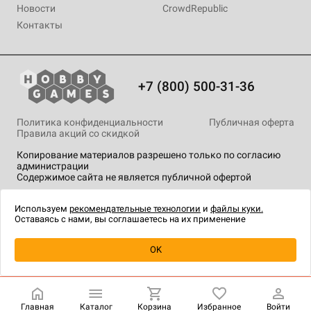
Новости
CrowdRepublic
Контакты
+7 (800) 500-31-36
Политика конфиденциальности
Публичная оферта
Правила акций со скидкой
Копирование материалов разрешено только по согласию
администрации
Содержимое сайта не является публичной офертой
На сайте Hobby Games применяются
рекомендательные
технологии
.
Используем
рекомендательные технологии
и
файлы куки.
Оставаясь с нами, вы соглашаетесь на их применение
Товар снят с продажи
OK
Главная
Каталог
Корзина
Избранное
Войти