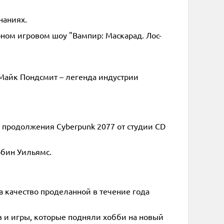
наниях.
рном игровом шоу "Вампир: Маскарад. Лос-
Майк Пондсмит – легенда индустрии
 продолжения Cyberpunk 2077 от студии CD
обин Уильямс.
а качество проделанной в течение года
ов и игры, которые подняли хобби на новый