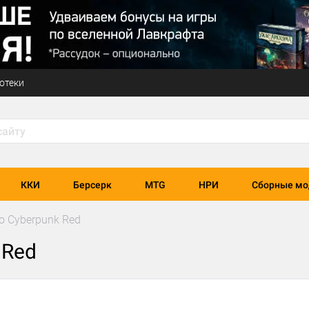
отеки
ККИ
Берсерк
MTG
НРИ
Сборные мо
о Cyberpunk Red
 Red