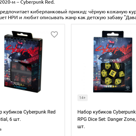
 2020-м – Cyberpunk Red.
 предпочитает киберпанковый прикид: чёрную кожаную ку
шет НРИ и любит описывать жанр как детскую забаву "Дав
14+
р кубиков Cyberpunk Red
Набор кубиков Cyberpunk
tial, 6 шт.
RPG Dice Set: Danger Zone,
шт.
в