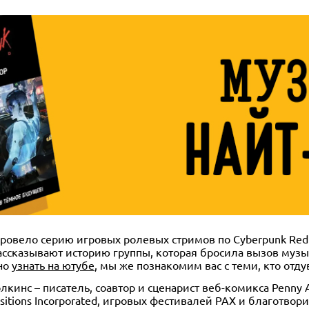
 провело серию игровых ролевых стримов по Cyberpunk Red
ссказывают историю группы, которая бросила вызов муз
жно
узнать на ютубе
, мы же познакомим вас с теми, кто отду
инс – писатель, соавтор и сценарист веб-комикса Penny 
itions Incorporated, игровых фестивалей PAX и благотвори