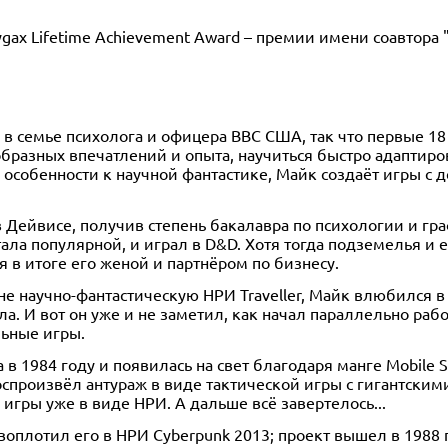
ygax Lifetime Achievement Award – премии имени соавтора
в семье психолога и офицера ВВС США, так что первые 18 
образных впечатлений и опыта, научиться быстро адаптиро
 особенности к научной фантастике, Майк создаёт игры с 
 Дейвисе, получив степень бакалавра по психологии и г
стала популярной, и играл в D&D. Хотя тогда подземелья 
 в итоге его женой и партнёром по бизнесу.
е научно-фантастическую НРИ Traveller, Майк влюбился в
ила. И вот он уже и не заметил, как начал параллельно ра
льные игры.
в 1984 году и появилась на свет благодаря манге Mobile 
воспроизвёл антураж в виде тактической игры с гигантски
 игры уже в виде НРИ. А дальше всё завертелось...
плотил его в НРИ Cyberpunk 2013; проект вышел в 1988 г