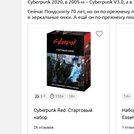
Cyberpunk 2020, в 2005-м – Cyberpunk V3.0, а в
Сейчас Пондсмиту 70 лет, но он по-прежнему
и зеркальные очки. А ещё он по-прежнему пи
2-7
120+
18+
14+
Cyberpunk Red. Стартовый
Набо
набор
Essen
26 отзывов
1 отзы