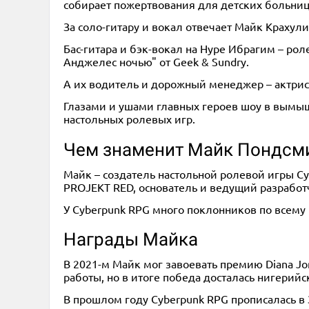
собирает пожертвования для детских больниц,
За соло-гитару и вокал отвечает Майк Крахул
Бас-гитара и бэк-вокал на Нуре Ибрагим – ро
Анджелес ночью" от Geek & Sundry.
А их водитель и дорожный менеджер – актрис
Глазами и ушами главных героев шоу в вымыш
настольных ролевых игр.
Чем знаменит Майк Пондсм
Майк – создатель настольной ролевой игры C
PROJEKT RED, основатель и ведущий разработчи
У Cyberpunk RPG много поклонников по всему
Награды Майка
В 2021-м Майк мог завоевать премию Diana Jo
работы, но в итоге победа досталась нигерий
В прошлом году Cyberpunk RPG прописалась в З