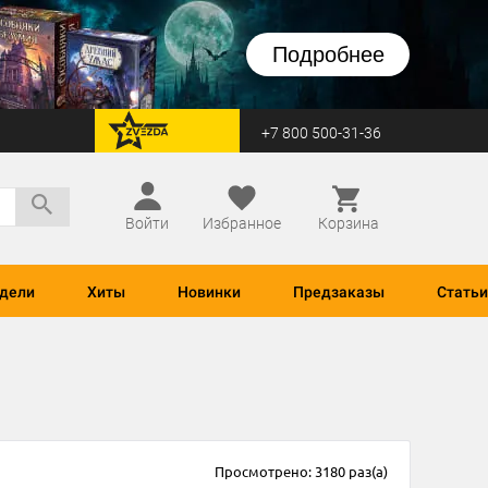
Подробнее
+7 800 500-31-36
перейти на Zvezda
Войти
Избранное
Корзина
дели
Хиты
Новинки
Предзаказы
Статьи
Просмотрено: 3180 раз(а)