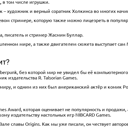
 в том числе игрушки.
ик – художник и верный соратник Холкинса во многих начи
левом стримере, которую также можно лицезреть в популя
а, писатель и стример Жасмин Буллар.
ленном мире, а также двигателем сюжета выступает сам 
ит?
yberpunk, без которой мир не увидел бы её компьютерного
к издательства R. Talsorian Games.
 миру, и одним из них был американский актёр и комик Р
nes Award, которая оценивает не популярность и продажи, 
скому издательству настольных игр NIBCARD Games.
але славы Origins. Как мы уже писали, он чествует автор