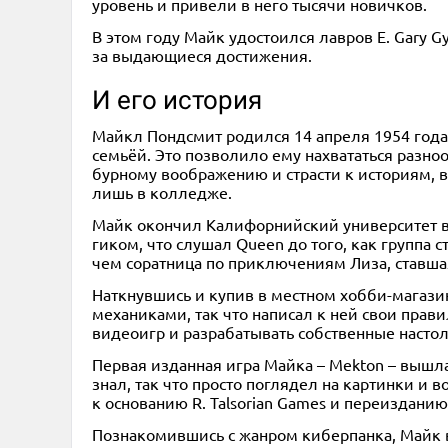
уровень и привели в него тысячи новичков.
В этом году Майк удостоился лавров E. Gary G
за выдающиеся достижения.
И его история
Майкл Пондсмит родился 14 апреля 1954 года 
семьёй. Это позволило ему нахвататься разно
бурному воображению и страсти к историям, в
лишь в колледже.
Майк окончил Калифорнийский университет в
гиком, что слушал Queen до того, как группа 
чем соратница по приключениям Лиза, ставшая
Наткнувшись и купив в местном хобби-магазин
механиками, так что написал к ней свои прав
видеоигр и разрабатывать собственные насто
Первая изданная игра Майка – Mekton – вышла 
знал, так что просто поглядел на картинки и 
к основанию R. Talsorian Games и переизданию
Познакомившись с жанром киберпанка, Майк во