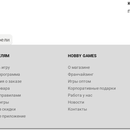
рели
ЕЛЯМ
HOBBY GAMES
 игру
О магазине
программа
Франчайзинг
я о заказе
Игры оптом
овара
Корпоративные подарки
 правилами
Работа у нас
игры
Новости
з скидки
Контакты
е приложение