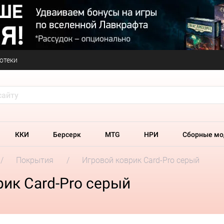
отеки
ККИ
Берсерк
MTG
НРИ
Сборные мо
Покрытия
Игровой коврик Card-Pro серый
ик Card-Pro серый