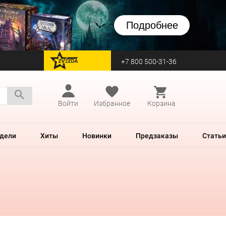
Подробнее
+7 800 500-31-36
перейти на Zvezda
Войти
Избранное
Корзина
дели
Хиты
Новинки
Предзаказы
Статьи