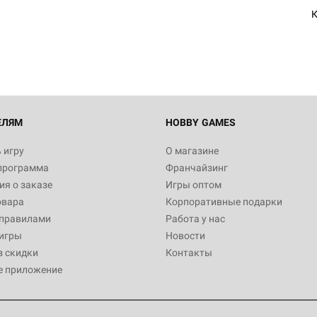
Египта
К
1 991
Настольная игра Hobby World
Белая смерть
12 990
ЕЛЯМ
HOBBY GAMES
 игру
О магазине
программа
Франчайзинг
Настольная игра Hobby World
я о заказе
Игры оптом
Сердце роя. Дисплей бустеро
овара
Корпоративные подарки
3 490
 правилами
Работа у нас
игры
Новости
з скидки
Контакты
е приложение
Настольная игра Hobby Worl
Аркхэма. Карточная игра: Вт
4 990