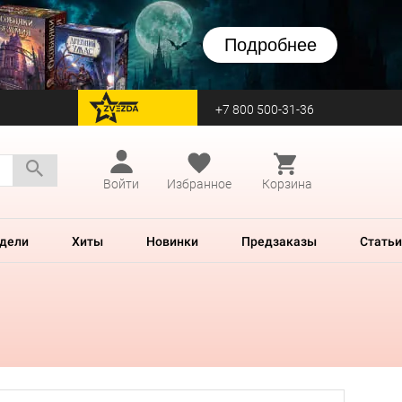
Подробнее
+7 800 500-31-36
перейти на Zvezda
Войти
Избранное
Корзина
дели
Хиты
Новинки
Предзаказы
Статьи
1