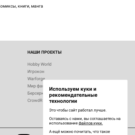
омиксы, книги, манга
 Зомбицид:
НАШИ ПРОЕКТЫ
Hobby World
Игрокон
 Берсерк.
Warforge
в
Мир фантастики
Используем куки и
Берсерк
рекомендательные
CrowdRepublic
технологии
Это чтобы сайт работал лучше.
Оставаясь с нами, вы соглашаетесь на
d Ужас
использование
файлов куки.
орой сезон
А ещё можно почитать, что такое