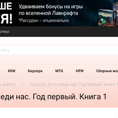
отеки
ККИ
Берсерк
MTG
НРИ
Сборные мо
и, манга
Injustice. Боги среди нас. Год первый. Книга 
реди нас. Год первый. Книга 1