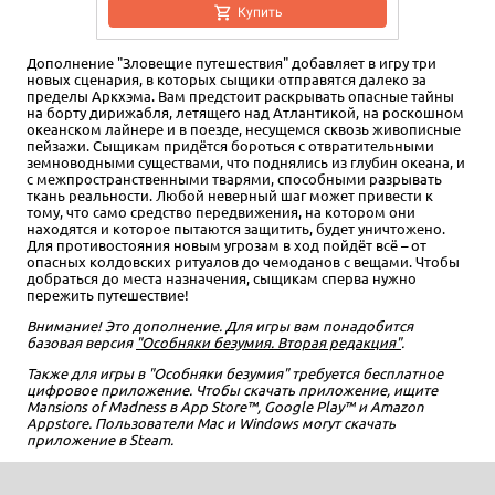
Купить
Дополнение "Зловещие путешествия" добавляет в игру три
новых сценария, в которых сыщики отправятся далеко за
пределы Аркхэма. Вам предстоит раскрывать опасные тайны
на борту дирижабля, летящего над Атлантикой, на роскошном
океанском лайнере и в поезде, несущемся сквозь живописные
пейзажи. Сыщикам придётся бороться с отвратительными
земноводными существами, что поднялись из глубин океана, и
с межпространственными тварями, способными разрывать
ткань реальности. Любой неверный шаг может привести к
тому, что само средство передвижения, на котором они
находятся и которое пытаются защитить, будет уничтожено.
Для противостояния новым угрозам в ход пойдёт всё – от
опасных колдовских ритуалов до чемоданов с вещами. Чтобы
добраться до места назначения, сыщикам сперва нужно
пережить путешествие!
Внимание! Это дополнение. Для игры вам понадобится
базовая версия
"Особняки безумия. Вторая редакция"
.
Также для игры в "Особняки безумия" требуется бесплатное
цифровое приложение. Чтобы скачать приложение, ищите
Mansions of Madness в App Store™, Google Play™ и Amazon
Appstore. Пользователи Mac и Windows могут скачать
приложение в Steam.