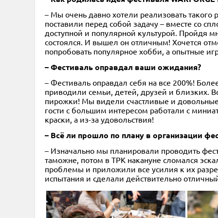
– Мы очень давно хотели реализовать такого 
поставили перед собой задачу – вместе со с
доступной и популярной культурой. Пройдя м
состоялся. И вышел он отличным! Хочется от
попробовать популярное хобби, а опытные иг
– Фестиваль оправдал ваши ожидания?
– Фестиваль оправдал себя на все 200%! Бол
приводили семьи, детей, друзей и близких. В
пирожки! Мы видели счастливые и довольные 
гости с большим интересом работали с миниатю
краски, а из-за удовольствия!
– Всё ли прошло по плану в организации ф
– Изначально мы планировали проводить фест
таможне, потом в ТРК накануне сломался эска
проблемы и приложили все усилия к их разре
испытания и сделали действительно отличный