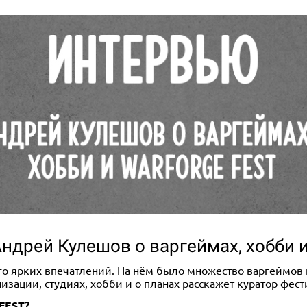
Андрей Кулешов о варгеймах, хобби
о ярких впечатлений. На нём было множество варгеймов 
изации, студиях, хобби и о планах расскажет куратор фе
FEST?