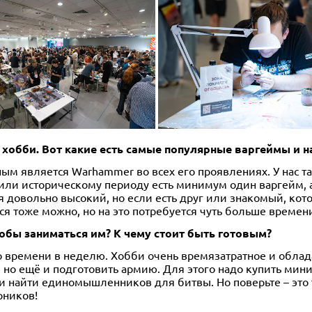
о хобби. Вот какие есть самые популярные варгеймы и 
ным является Warhammer во всех его проявлениях. У нас т
или историческому периоду есть минимум один варгейм, а
 довольно высокий, но если есть друг или знакомый, кот
ся тоже можно, но на это потребуется чуть больше времен
чтобы заниматься им? К чему стоит быть готовым?
о времени в неделю. Хобби очень времязатратное и облад
 но ещё и подготовить армию. Для этого надо купить мини
и найти единомышленников для битвы. Но поверьте – это т
рников!