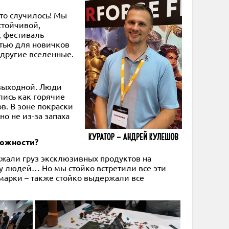
это случилось! Мы
стойчивой,
, фестиваль
стью для новичков
 другие вселенные.
 выходной. Люди
лись как горячие
в. В зоне покраски
о не из-за запаха
ложности?
ржали груз эксклюзивных продуктов на
ву людей… Но мы стойко встретили все эти
марки – также стойко выдержали все