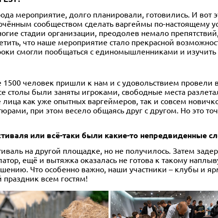
рода мероприятие, долго планировали, готовились. И вот 
плочённым сообществом сделать варгеймы по-настоящему у
ногие стадии организации, преодолев немало препятствий
метить, что наше мероприятие стало прекрасной возможно
роки смогли пообщаться с единомышленниками и изучить
ее 1500 человек пришли к нам и с удовольствием провели
се столы были заняты игроками, свободные места разлета
лица как уже опытных варгеймеров, так и совсем новичко
рами, при этом весело общаясь друг с другом. Но это точн
естиваля или всё-таки были какие-то непредвиденные с
иваль на другой площадке, но не получилось. Затем заде
латор, ещё и вытяжка оказалась не готова к такому наплы
шению. Что особенно важно, наши участники – клубы и яр
 праздник всем гостям!