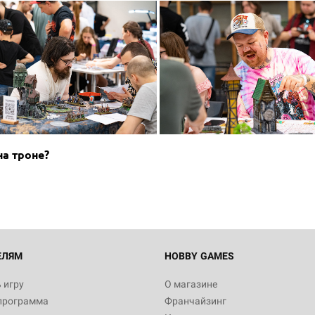
Настольная игра Hobby Worl
Египта
на троне?
1 991
Настольная игра Hobby World
Белая смерть
12 990
ЕЛЯМ
HOBBY GAMES
 игру
О магазине
программа
Франчайзинг