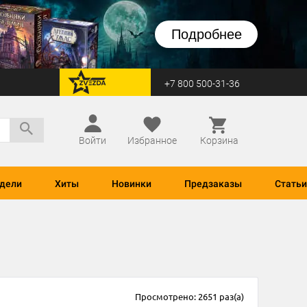
Подробнее
+7 800 500-31-36
перейти на Zvezda
Войти
Избранное
Корзина
дели
Хиты
Новинки
Предзаказы
Статьи
Просмотрено: 2651 раз(а)