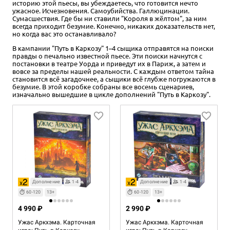
историю этой пьесы, вы убеждаетесь, что готовится нечто
ужасное. Исчезновения. Самоубийства. Галлюцинации.
Сумасшествия. Где бы ни ставили "Короля в жёлтом", за ним
всегда приходит безумие. Конечно, никаких доказательств нет,
но когда вас это останавливало?
В кампании "Путь в Каркозу" 1–4 сыщика отправятся на поиски
правды о печально известной пьесе. Эти поиски начнутся с
постановки в театре Уорда и приведут их в Париж, а затем и
вовсе за пределы нашей реальности. С каждым ответом тайна
становится всё загадочнее, а сыщики всё глубже погружаются в
безумие. В этой коробке собраны все восемь сценариев,
изначально вышедшие в цикле дополнений "Путь в Каркозу".
Дополнение
1-4
Дополнение
1-4
60-120
13+
60-120
13+
4 990 ₽
2 990 ₽
Ужас Аркхэма. Карточная
Ужас Аркхэма. Карточная