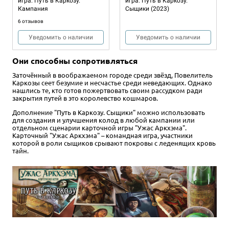
игра: Путь в Каркозу.
игра: Путь в Каркозу.
Кампания
Сыщики (2023)
6 отзывов
Уведомить о наличии
Уведомить о наличии
Они способны сопротивляться
Заточённый в воображаемом городе среди звёзд, Повелитель
Каркозы сеет безумие и несчастье среди неведающих. Однако
нашлись те, кто готов пожертвовать своим рассудком ради
закрытия путей в это королевство кошмаров.
Дополнение "Путь в Каркозу. Сыщики" можно использовать
для создания и улучшения колод в любой кампании или
отдельном сценарии карточной игры "Ужас Аркхэма".
Карточный "Ужас Аркхэма" – командная игра, участники
которой в роли сыщиков срывают покровы с леденящих кровь
тайн.