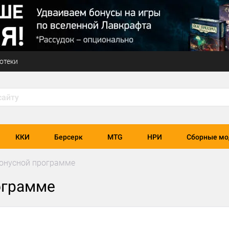
отеки
ККИ
Берсерк
MTG
НРИ
Сборные мо
бонусной программе
ограмме