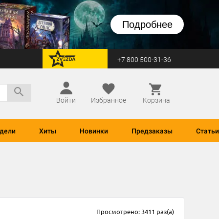
Подробнее
+7 800 500-31-36
перейти на Zvezda
Войти
Избранное
Корзина
дели
Хиты
Новинки
Предзаказы
Статьи
Просмотрено: 3411 раз(а)