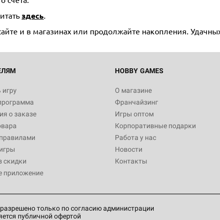
читать
здесь
.
сайте и в магазинах или продолжайте накопления. Удачны
ЕЛЯМ
HOBBY GAMES
 игру
О магазине
программа
Франчайзинг
я о заказе
Игры оптом
овара
Корпоративные подарки
 правилами
Работа у нас
игры
Новости
з скидки
Контакты
е приложение
разрешено только по согласию администрации
яется публичной офертой