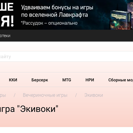
отеки
ККИ
Берсерк
MTG
НРИ
Сборные мо
гры
Вечериночные игры
Экивоки
гра "Экивоки"