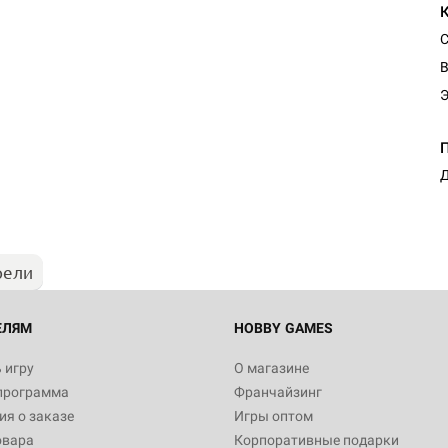
С
В
Д
рели
ЕЛЯМ
HOBBY GAMES
 игру
О магазине
программа
Франчайзинг
я о заказе
Игры оптом
овара
Корпоративные подарки