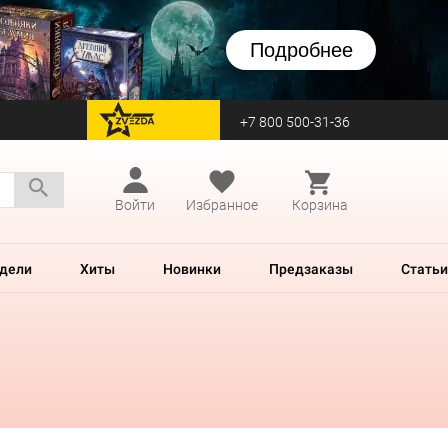
Подробнее
+7 800 500-31-36
перейти на Zvezda
Войти
Избранное
Корзина
дели
Хиты
Новинки
Предзаказы
Статьи