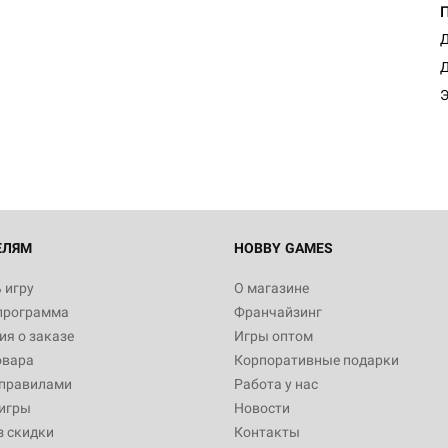
Д
Настольная игра Hobby Worl
Д
Египта
Э
1 991
Настольная игра Hobby World
Белая смерть
12 990
ЕЛЯМ
HOBBY GAMES
 игру
О магазине
программа
Франчайзинг
Настольная игра Hobby Worl
я о заказе
Игры оптом
Аркхэма. Карточная игра
овара
Корпоративные подарки
3 490
 правилами
Работа у нас
игры
Новости
з скидки
Контакты