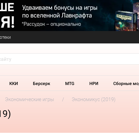
отеки
ККИ
Берсерк
MTG
НРИ
Сборные мо
Экономические игры
Экономикус (2019)
19)