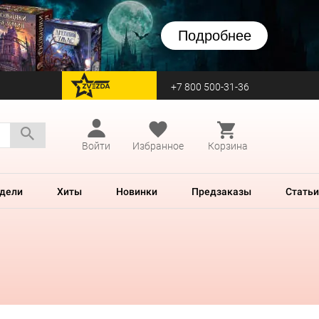
Подробнее
+7 800 500-31-36
перейти на Zvezda
Войти
Избранное
Корзина
дели
Хиты
Новинки
Предзаказы
Статьи