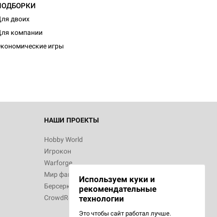
ПОДБОРКИ
ля двоих
d Монстры
ля компании
кономические игры
 Зомбицид:
НАШИ ПРОЕКТЫ
Hobby World
Игрокон
d Ужас
Warforge
Мир фантастики
Используем куки и
Берсерк
рекомендательные
CrowdRepublic
технологии
Это чтобы сайт работал лучше.