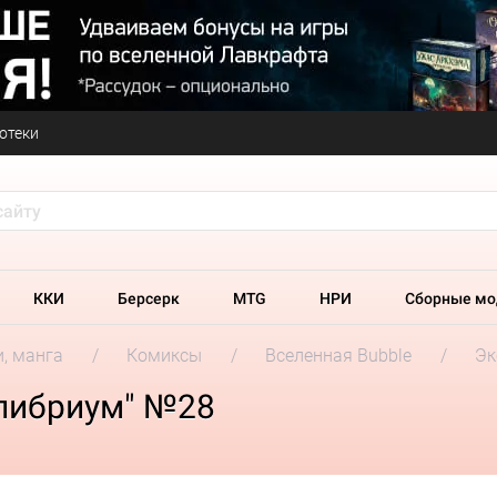
отеки
ККИ
Берсерк
MTG
НРИ
Сборные мо
и, манга
Комиксы
Вселенная Bubble
Эк
либриум" №28