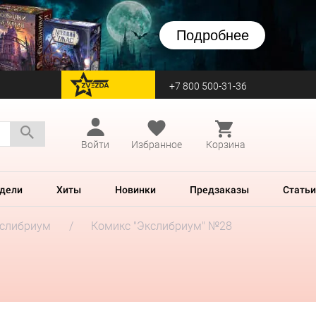
Подробнее
+7 800 500-31-36
перейти на Zvezda
Войти
Избранное
Корзина
дели
Хиты
Новинки
Предзаказы
Статьи
слибриум
Комикс "Экслибриум" №28