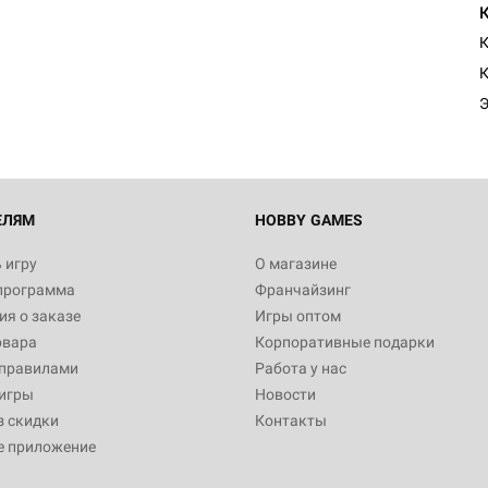
Настольная игра Hobby Worl
Египта
К
1 991
Настольная игра Hobby World
Белая смерть
12 990
ЕЛЯМ
HOBBY GAMES
 игру
О магазине
программа
Франчайзинг
Настольная игра Hobby World
я о заказе
Игры оптом
Сердце роя. Дисплей бустеро
овара
Корпоративные подарки
3 490
 правилами
Работа у нас
игры
Новости
з скидки
Контакты
е приложение
Настольная игра Hobby Worl
Аркхэма. Карточная игра: Вт