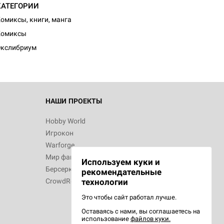
КАТЕГОРИИ
d Монстры
омиксы, книги, манга
Комиксы
Экслибриум
 Зомбицид:
НАШИ ПРОЕКТЫ
Hobby World
Игрокон
 Берсерк.
Warforge
в
Мир фантастики
Используем куки и
Берсерк
рекомендательные
CrowdRepublic
технологии
Это чтобы сайт работал лучше.
Оставаясь с нами, вы соглашаетесь на
d Ужас
использование
файлов куки.
орой сезон