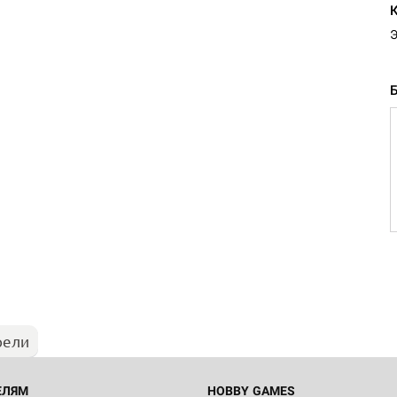
Э
Настольная игра Hobby Worl
"Мир фантастики. Спецвыпус
Стругацкие"
1 490
рели
Настольная игра Hobby Worl
империи: Боевая тревога
799
ЕЛЯМ
HOBBY GAMES