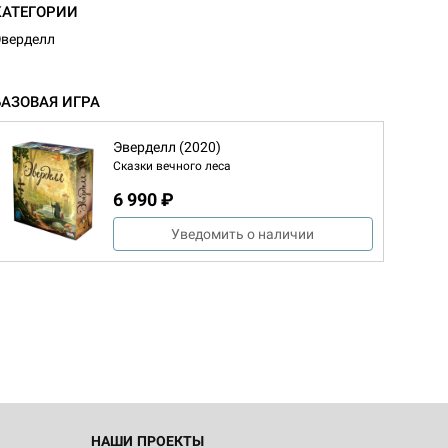
КАТЕГОРИИ
верделл
БАЗОВАЯ ИГРА
Эверделл (2020)
Сказки вечного леса
6 990 ₽
Уведомить о наличии
d Журнал
к: Братья
d Звёздные
НАШИ ПРОЕКТЫ