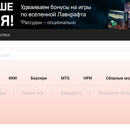
отеки
ККИ
Берсерк
MTG
НРИ
Сборные мо
гры
Серии игр
Эверделл
Эверделл: Ост