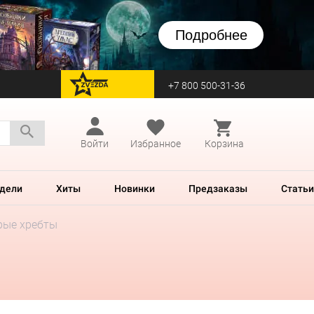
Подробнее
+7 800 500-31-36
перейти на Zvezda
Войти
Избранное
Корзина
дели
Хиты
Новинки
Предзаказы
Статьи
рые хребты