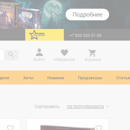
Подробнее
+7 800 500-31-36
перейти на Zvezda
Войти
Избранное
Корзина
дели
Хиты
Новинки
Предзаказы
Статьи
по популярности
Сортировать: