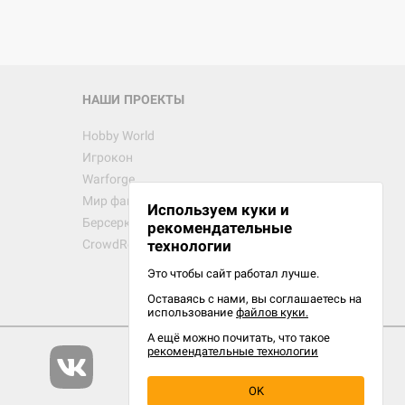
 Зомбицид:
НАШИ ПРОЕКТЫ
Hobby World
Игрокон
d Ужас
Warforge
Мир фантастики
Используем куки и
Берсерк
рекомендательные
CrowdRepublic
технологии
Это чтобы сайт работал лучше.
Оставаясь с нами, вы соглашаетесь на
d Ужас
использование
файлов куки.
орой сезон
А ещё можно почитать, что такое
рекомендательные технологии
OK