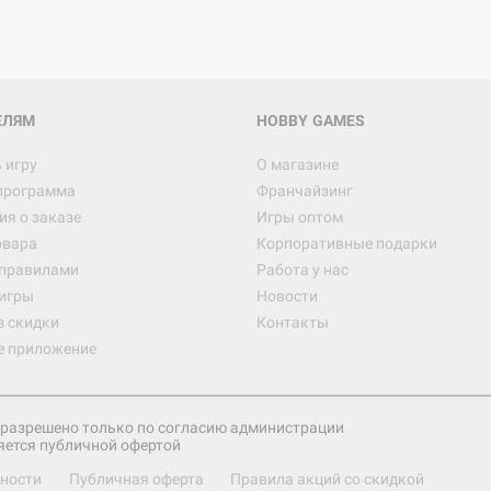
Настольная игра Hobby World
Белая смерть
12 990
ЕЛЯМ
HOBBY GAMES
 игру
О магазине
программа
Франчайзинг
Настольная игра Hobby Worl
я о заказе
Игры оптом
Аркхэма. Карточная игра
овара
Корпоративные подарки
3 490
 правилами
Работа у нас
игры
Новости
з скидки
Контакты
е приложение
Настольная игра Hobby Worl
Аркхэма. Карточная игра: Вт
4 990
разрешено только по согласию администрации
яется публичной офертой
ности
Публичная оферта
Правила акций со скидкой