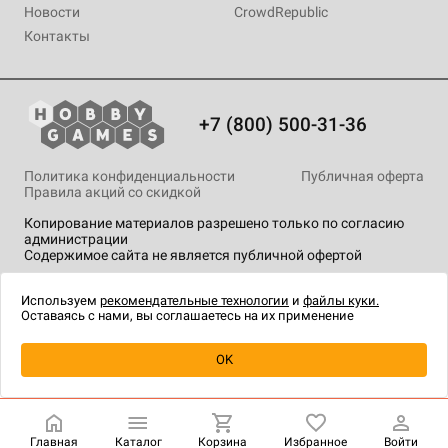
Новости
CrowdRepublic
Контакты
+7 (800) 500-31-36
Политика конфиденциальности
Публичная оферта
Правила акций со скидкой
Копирование материалов разрешено только по согласию
администрации
Содержимое сайта не является публичной офертой
На сайте Hobby Games применяются
рекомендательные
технологии
.
Используем
рекомендательные технологии
и
файлы куки.
Оставаясь с нами, вы соглашаетесь на их применение
Уведомить о наличии
OK
Главная
Каталог
Корзина
Избранное
Войти