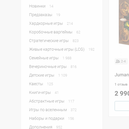
Новинки
14
Предзаказы
19
Хардкорные игры
214
Коробочные варгеймы
62
Стратегические игры
823
Живые карточные игры (LCG)
192
Семейные игры
1 988
2-4
Вечериночные игры
816
Jumanj
Детские игры
1 109
Квесты
125
1 отзыв
2 99
Книги-игры
41
Абстрактные игры
117
Игры по вселенным
372
Наборы и подарки
156
Дополнения
952