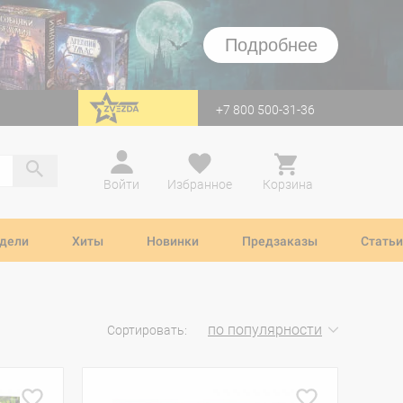
Подробнее
+7 800 500-31-36
перейти на Zvezda
Войти
Избранное
Корзина
дели
Хиты
Новинки
Предзаказы
Статьи
по популярности
Сортировать: