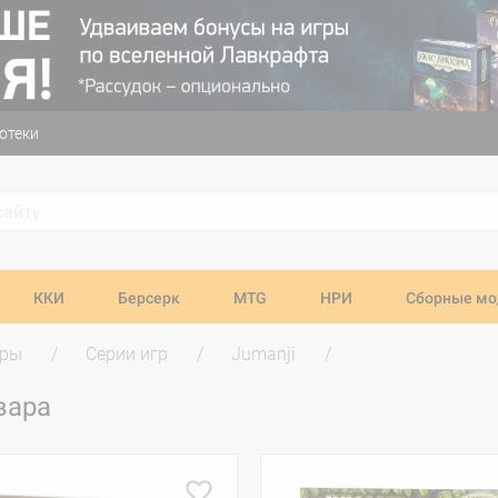
отеки
ККИ
Берсерк
MTG
НРИ
Сборные мо
гры
Серии игр
Jumanji
вара