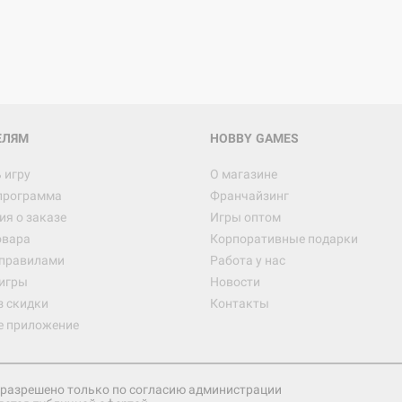
ЕЛЯМ
HOBBY GAMES
 игру
О магазине
программа
Франчайзинг
я о заказе
Игры оптом
овара
Корпоративные подарки
 правилами
Работа у нас
игры
Новости
з скидки
Контакты
е приложение
разрешено только по согласию администрации