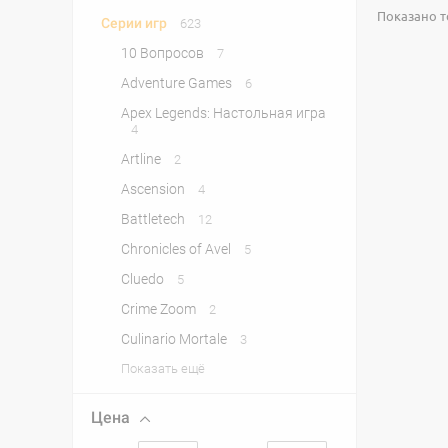
Показано то
Серии игр
623
10 Вопросов
7
Adventure Games
6
Apex Legends: Настольная игра
4
Artline
2
Ascension
4
Battletech
12
Chronicles of Avel
5
Cluedo
5
Crime Zoom
2
Culinario Mortale
3
Показать ещё
Цена