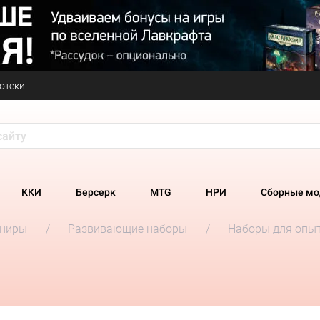
отеки
ККИ
Берсерк
MTG
НРИ
Сборные мо
ениры
Развивающие наборы
Наборы для опы