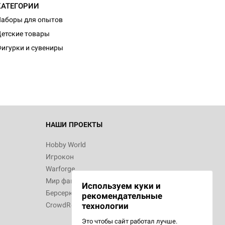
КАТЕГОРИИ
аборы для опытов
етские товары
игурки и сувениры
НАШИ ПРОЕКТЫ
Hobby World
Игрокон
Warforge
Мир фантастики
Используем куки и
Берсерк
рекомендательные
CrowdRepublic
технологии
Это чтобы сайт работал лучше.