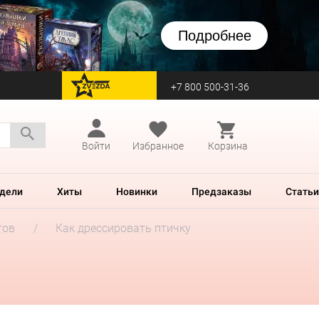
Подробнее
+7 800 500-31-36
перейти на Zvezda
Войти
Избранное
Корзина
дели
Хиты
Новинки
Предзаказы
Статьи
тов
Как дрессировать птичку