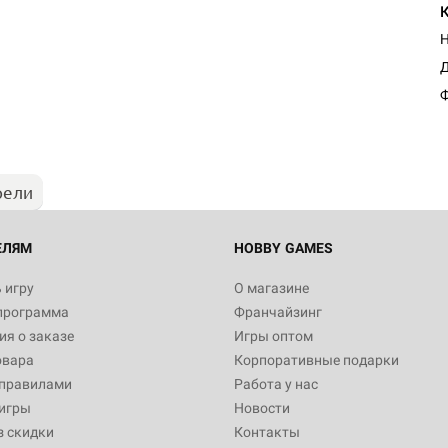
Н
Д
Ф
рели
ЕЛЯМ
HOBBY GAMES
 игру
О магазине
программа
Франчайзинг
я о заказе
Игры оптом
овара
Корпоративные подарки
 правилами
Работа у нас
игры
Новости
з скидки
Контакты