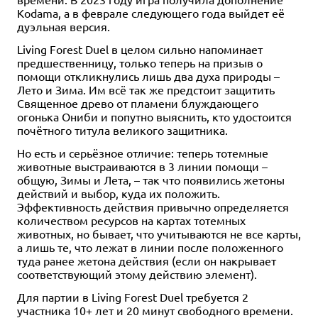
Kodama, а в феврале следующего года выйдет её
дуэльная версия.
Living Forest Duel в целом сильно напоминает
предшественницу, только теперь на призыв о
помощи откликнулись лишь два духа природы –
Лето и Зима. Им всё так же предстоит защитить
Священное древо от пламени блуждающего
огонька Ониби и попутно выяснить, кто удостоится
почётного титула великого защитника.
Но есть и серьёзное отличие: теперь тотемные
животные выстраиваются в 3 линии помощи –
общую, Зимы и Лета, – так что появились жетоны
действий и выбор, куда их положить.
Эффективность действия привычно определяется
количеством ресурсов на картах тотемных
животных, но бывает, что учитываются не все карты,
а лишь те, что лежат в линии после положенного
туда ранее жетона действия (если он накрывает
соответствующий этому действию элемент).
Для партии в Living Forest Duel требуется 2
участника 10+ лет и 20 минут свободного времени.