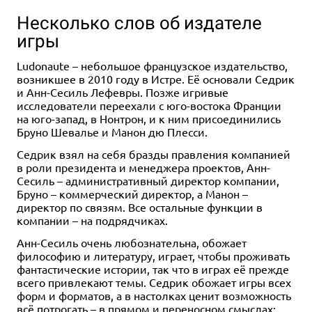
Несколько слов об издателе
игры
Ludonaute – небольшое французское издательство,
возникшее в 2010 году в Истре. Её основали Седрик
и Анн-Сесиль Лефевры. Позже игривые
исследователи переехали с юго-востока Франции
на юго-запад, в Нонтрон, и к ним присоединились
Бруно Шевалье и Манон дю Плесси.
Седрик взял на себя бразды правления компанией
в роли президента и менеджера проектов, Анн-
Сесиль – административный директор компании,
Бруно – коммерческий директор, а Манон –
директор по связям. Все остальные функции в
компании – на подрядчиках.
Анн-Сесиль очень любознательна, обожает
философию и литературу, играет, чтобы проживать
фантастические истории, так что в играх её прежде
всего привлекают темы. Седрик обожает игры всех
форм и форматов, а в настолках ценит возможность
всё потрогать – в прямом и переносном смыслах: