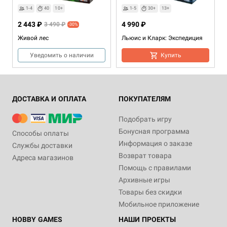
1-4
40
10+
1-5
30+
13+
2 443 ₽
4 990 ₽
3 490 ₽
-30%
Живой лес
Льюис и Кларк: Экспедиция
Уведомить о наличии
Купить
ДОСТАВКА И ОПЛАТА
ПОКУПАТЕЛЯМ
Подобрать игру
Бонусная программа
Способы оплаты
Информация о заказе
Службы доставки
Возврат товара
Адреса магазинов
Дополнение
2-4
2-9
60
40
12+
10+
2-6
40
10+
Дополнение
2-6
30-40
3-8
10+
40
10+
Помощь с правилами
3 990 ₽
5 990 ₽
1 990 ₽
3 990 ₽
1 990 ₽
Архивные игры
Предвидение
Кольт Экспресс: Большое
Кольт Экспресс: Лошади и
Кольт Экспресс
Кольт Экспресс: Шериф и
Товары без скидки
приключение
дилижанс
заключённые
4 отзыва
39 отзывов
Мобильное приложение
Купить
Купить
Купить
Купить
Уведомить о наличии
HOBBY GAMES
НАШИ ПРОЕКТЫ