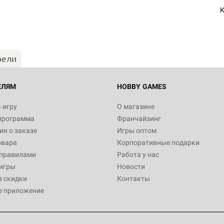
"Мир фантастики. Спецвыпус
Стругацкие"
К
1 490
рели
Настольная игра Hobby Worl
империи: Боевая тревога
799
ЕЛЯМ
HOBBY GAMES
 игру
О магазине
программа
Франчайзинг
Настольная игра Hobby Worl
я о заказе
Игры оптом
империи. Четвёртая редакция
овара
Корпоративные подарки
Рубеж
12 990
 правилами
Работа у нас
игры
Новости
з скидки
Контакты
е приложение
Настольная игра Hobby Worl
Аркхэма. Карточная игра: Вт
4 990