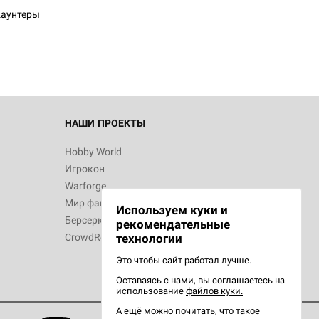
к: Братья
аунтеры
d Звёздные
НАШИ ПРОЕКТЫ
Hobby World
Игрокон
d Сумерки
Warforge
: Грозовой
Мир фантастики
Используем куки и
Берсерк
рекомендательные
CrowdRepublic
технологии
Это чтобы сайт работал лучше.
Оставаясь с нами, вы соглашаетесь на
d Ужас
использование
файлов куки.
орой сезон
А ещё можно почитать, что такое