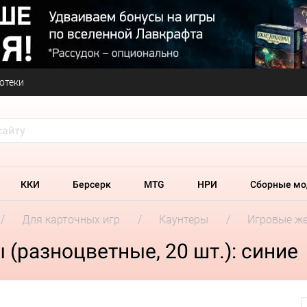
отеки
ККИ
Берсерк
MTG
НРИ
Сборные мо
Для карточных игр
Каунтеры
Игровые же
(разноцветные, 20 шт.): синие