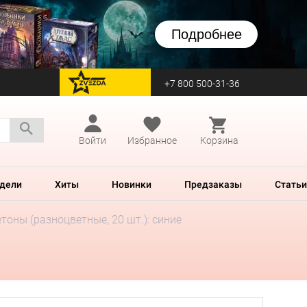
Подробнее
+7 800 500-31-36
перейти на Zvezda
Войти
Избранное
Корзина
дели
Хиты
Новинки
Предзаказы
Статьи
тоны (разноцветные, 20 шт.): синие