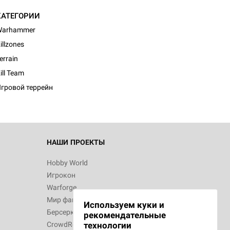
КАТЕГОРИИ
Warhammer
illzones
d Монстры
errain
ill Team
гровой террейн
 Зомбицид:
НАШИ ПРОЕКТЫ
Hobby World
Игрокон
 Берсерк.
Warforge
в
Мир фантастики
Используем куки и
Берсерк
рекомендательные
CrowdRepublic
технологии