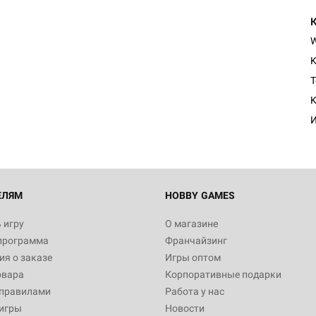
K
Настольная игра Hobby Worl
Египта
T
1 991
K
И
Настольная игра Hobby World
Белая смерть
12 990
ЕЛЯМ
HOBBY GAMES
 игру
О магазине
программа
Франчайзинг
Настольная игра Hobby World
я о заказе
Игры оптом
Сердце роя. Дисплей бустеро
овара
Корпоративные подарки
3 490
 правилами
Работа у нас
игры
Новости