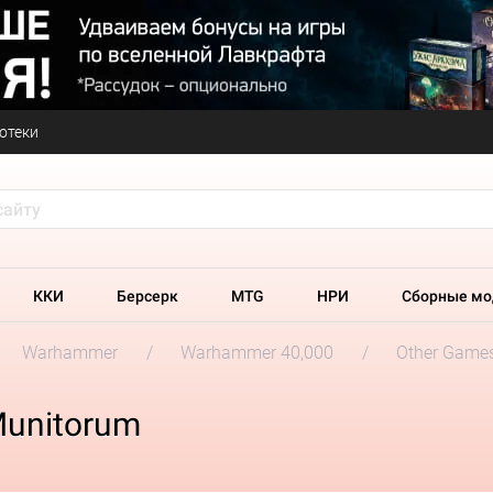
отеки
ККИ
Берсерк
MTG
НРИ
Сборные мо
Warhammer
Warhammer 40,000
Other Game
Munitorum