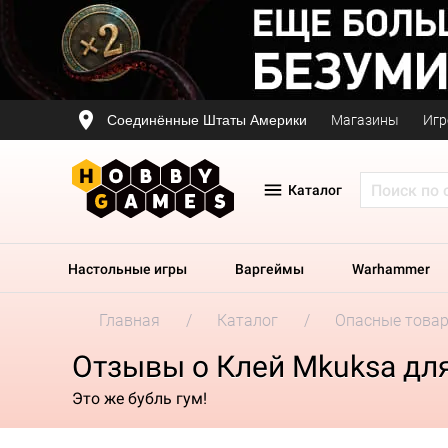
Соединённые Штаты Америки
Магазины
Игр
Каталог
Настольные игры
Варгеймы
Warhammer
Главная
Каталог
Опасные това
Отзывы о Клей Mkuksa дл
Это же бубль гум!