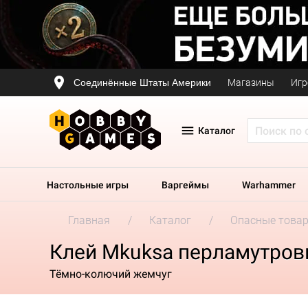
Соединённые Штаты Америки
Магазины
Игр
Каталог
Настольные игры
Варгеймы
Warhammer
Главная
Каталог
Опасные това
Клей Mkuksa перламутров
Тёмно-колючий жемчуг