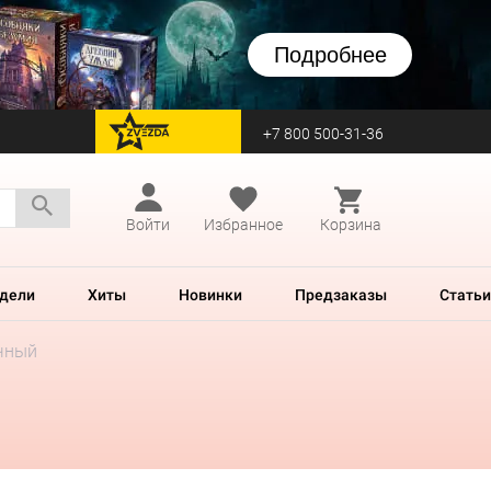
Подробнее
+7 800 500-31-36
перейти на Zvezda
Войти
Избранное
Корзина
дели
Хиты
Новинки
Предзаказы
Статьи
чный