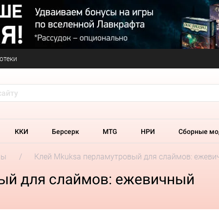
отеки
ККИ
Берсерк
MTG
НРИ
Сборные мо
ры
Клей Mkuksa перламутровый для слаймов: ежеви
ый для слаймов: ежевичный