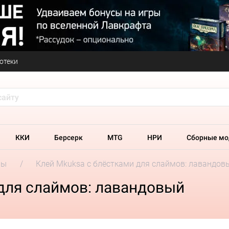
отеки
ККИ
Берсерк
MTG
НРИ
Сборные мо
ры
Клей Mkuksa с блёстками для слаймов: лавандов
 для слаймов: лавандовый