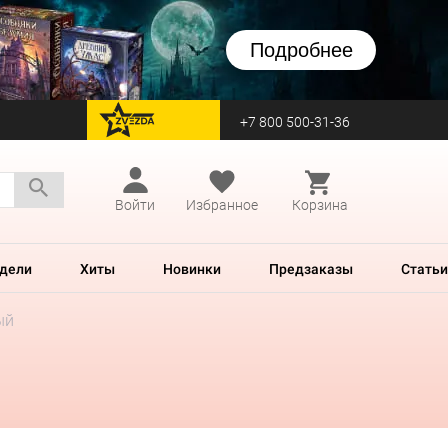
Подробнее
+7 800 500-31-36
перейти на Zvezda
Войти
Избранное
Корзина
дели
Хиты
Новинки
Предзаказы
Статьи
ый