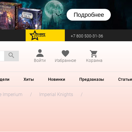
Подробнее
+7 800 500-31-36
перейти на Zvezda
Войти
Избранное
Корзина
дели
Хиты
Новинки
Предзаказы
Статьи
he Imperium
Imperial Knights