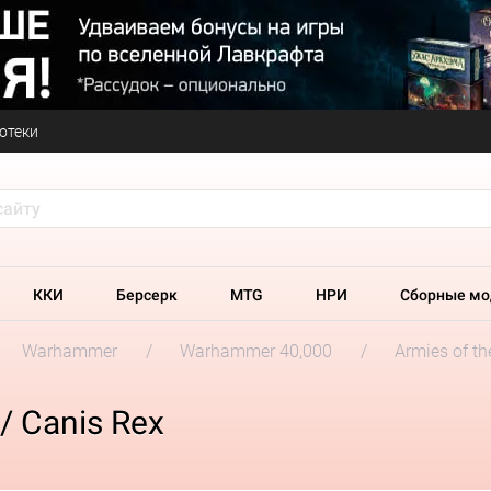
отеки
ККИ
Берсерк
MTG
НРИ
Сборные мо
Warhammer
Warhammer 40,000
Armies of t
/ Canis Rex