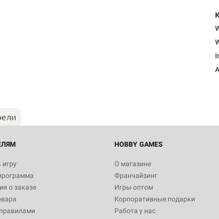
W
I
A
рели
ЕЛЯМ
HOBBY GAMES
 игру
О магазине
программа
Франчайзинг
я о заказе
Игры оптом
овара
Корпоративные подарки
 правилами
Работа у нас