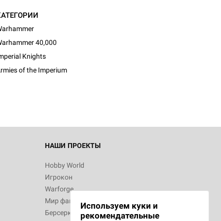
КАТЕГОРИИ
Warhammer
arhammer 40,000
mperial Knights
rmies of the Imperium
НАШИ ПРОЕКТЫ
Hobby World
Игрокон
Warforge
Мир фантастики
Используем куки и
Берсерк
рекомендательные