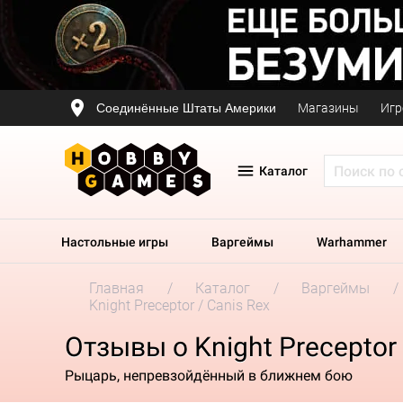
Соединённые Штаты Америки
Магазины
Игр
Каталог
Настольные игры
Варгеймы
Warhammer
Главная
Каталог
Варгеймы
Knight Preceptor / Canis Rex
Отзывы о Knight Preceptor 
Рыцарь, непревзойдённый в ближнем бою