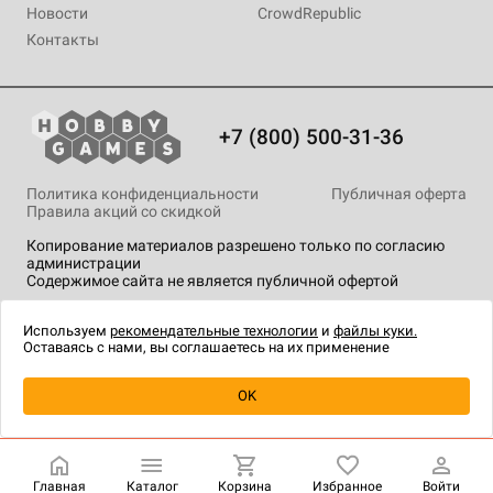
Новости
CrowdRepublic
Контакты
+7 (800) 500-31-36
Политика конфиденциальности
Публичная оферта
Правила акций со скидкой
Копирование материалов разрешено только по согласию
администрации
Содержимое сайта не является публичной офертой
На сайте Hobby Games применяются
рекомендательные
технологии
.
Используем
рекомендательные технологии
и
файлы куки.
Оставаясь с нами, вы соглашаетесь на их применение
Уведомить о наличии
OK
Главная
Каталог
Корзина
Избранное
Войти