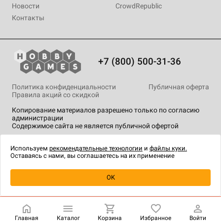
Новости
CrowdRepublic
Контакты
+7 (800) 500-31-36
Политика конфиденциальности
Публичная оферта
Правила акций со скидкой
Копирование материалов разрешено только по согласию
администрации
Содержимое сайта не является публичной офертой
На сайте Hobby Games применяются
рекомендательные
технологии
.
Используем
рекомендательные технологии
и
файлы куки.
Оставаясь с нами, вы соглашаетесь на их применение
Уведомить о наличии
OK
Главная
Каталог
Корзина
Избранное
Войти