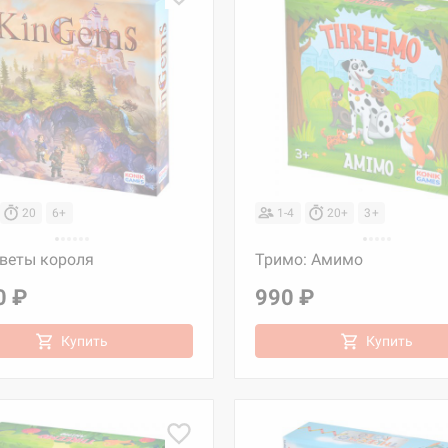
20
6+
1-4
20+
3+
веты короля
Тримо: Амимо
0 ₽
990 ₽
Купить
Купить