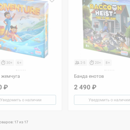
30+
6+
2-5
20+
8+
 жемчуга
Банда енотов
0 ₽
2 490 ₽
Уведомить о наличии
Уведомить о наличии
оваров: 17 из 17