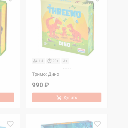
1-4
20+
3+
Тримо: Дино
990 ₽
Купить