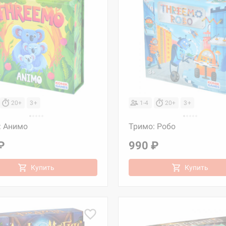
20+
3+
1-4
20+
3+
: Анимо
Тримо: Робо
₽
990 ₽
Купить
Купить