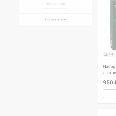
Показать ещё
Показать все
2-4
Набор 
лестни
950 