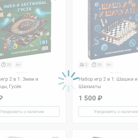
20
6+
2
20
6+
игр 2 в 1: Змеи и
Набор игр 2 в 1: Шашки и
цы, Гусёк
Шахматы
₽
1 500 ₽
Уведомить о наличии
Уведомить о наличии