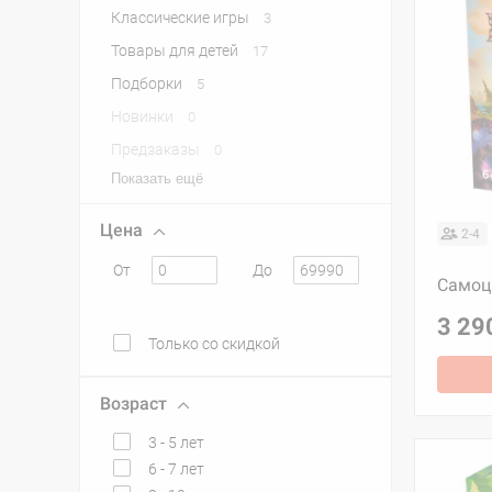
Классические игры
3
Товары для детей
17
Подборки
5
Новинки
0
Предзаказы
0
Показать ещё
Цена
2-4
От
До
Самоц
3 29
Только со скидкой
Возраст
3 - 5 лет
6 - 7 лет