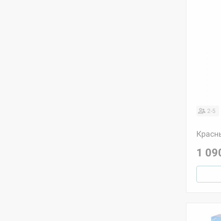
2-5
Красн
1 09