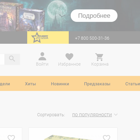
Подробнее
+7 800 500-31-36
перейти на Zvezda
Войти
Избранное
Корзина
дели
Хиты
Новинки
Предзаказы
Статьи
по популярности
Сортировать: