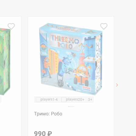
1-4
20+
3+
Тримо: Робо
Три
d Журнал
к: Братья
990 ₽
99