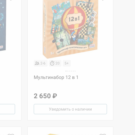
2-6
20
5+
Мультинабор 12 в 1
2 650 ₽
Уведомить о наличии