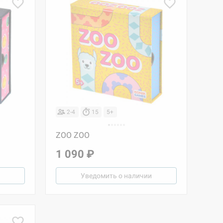
2-4
15
5+
ZOO ZOO
1 090 ₽
Уведомить о наличии