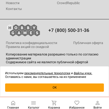
Новости
CrowdRepublic
Контакты
+7 (800) 500-31-36
Политика конфиденциальности
Публичная оферта
Правила акций со скидкой
Копирование материалов разрешено только по согласию
администрации
Содержимое сайта не является публичной офертой
На сайте Hobby Games применяются
рекомендательные
технологии
.
Используем
рекомендательные технологии
и
файлы куки.
Оставаясь с нами, вы соглашаетесь на их применение
Уведомить о наличии
OK
Главная
Каталог
Корзина
Избранное
Войти