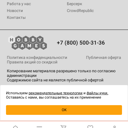
Работа у нас
Берсерк
Новости
CrowdRepublic
Контакты
+7 (800) 500-31-36
Политика конфиденциальности
Публичная оферта
Правила акций со скидкой
Копирование материалов разрешено только по согласию
администрации
Содержимое сайта не является публичной офертой
На сайте Hobby Games применяются
рекомендательные
технологии
.
Используем
рекомендательные технологии
и
файлы куки.
Оставаясь с нами, вы соглашаетесь на их применение
Уведомить о наличии
OK