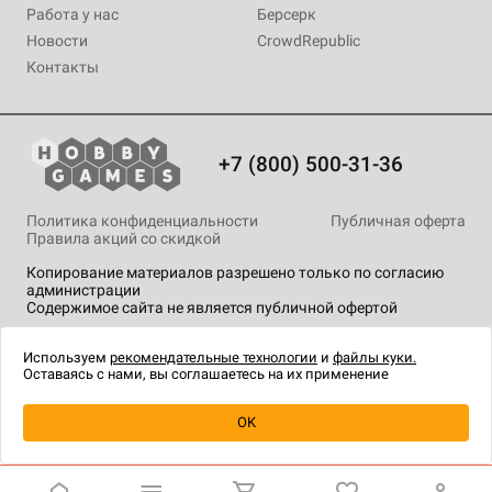
Работа у нас
Берсерк
Новости
CrowdRepublic
Контакты
+7 (800) 500-31-36
Политика конфиденциальности
Публичная оферта
Правила акций со скидкой
Копирование материалов разрешено только по согласию
администрации
Содержимое сайта не является публичной офертой
На сайте Hobby Games применяются
рекомендательные
технологии
.
Используем
рекомендательные технологии
и
файлы куки.
Оставаясь с нами, вы соглашаетесь на их применение
Товар снят с продажи
OK