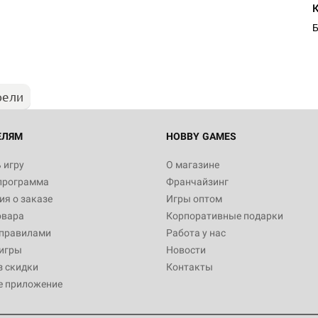
Б
рели
ЕЛЯМ
HOBBY GAMES
 игру
О магазине
программа
Франчайзинг
я о заказе
Игры оптом
овара
Корпоративные подарки
 правилами
Работа у нас
игры
Новости
з скидки
Контакты
е приложение