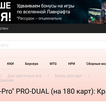
отеки
ККИ
Берсерк
MTG
НРИ
Сборные мо
Для карточных игр
Боксы для карт
 Красная
-Pro" PRO-DUAL (на 180 карт): К