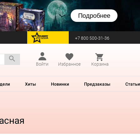
Подробнее
+7 800 500-31-36
перейти на Zvezda
Войти
Избранное
Корзина
дели
Хиты
Новинки
Предзаказы
Статьи
расная