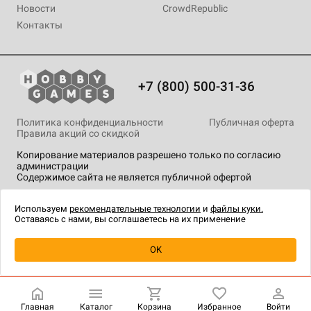
Новости
CrowdRepublic
Контакты
+7 (800) 500-31-36
Политика конфиденциальности
Публичная оферта
Правила акций со скидкой
Копирование материалов разрешено только по согласию
администрации
Содержимое сайта не является публичной офертой
На сайте Hobby Games применяются
рекомендательные
технологии
.
Используем
рекомендательные технологии
и
файлы куки.
Оставаясь с нами, вы соглашаетесь на их применение
Товар снят с продажи
OK
Главная
Каталог
Корзина
Избранное
Войти