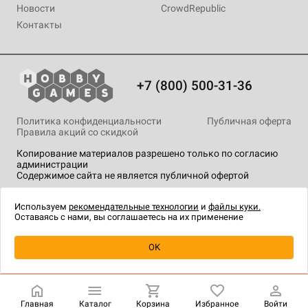
Новости
CrowdRepublic
Контакты
+7 (800) 500-31-36
Политика конфиденциальности
Публичная оферта
Правила акций со скидкой
Копирование материалов разрешено только по согласию
администрации
Содержимое сайта не является публичной офертой
На сайте Hobby Games применяются
рекомендательные
технологии
.
Используем
рекомендательные технологии
и
файлы куки.
Оставаясь с нами, вы соглашаетесь на их применение
OK
Купить
| 1 990 ₽
Главная
Каталог
Корзина
Избранное
Войти